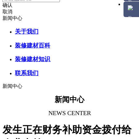
确认
取消
新闻中心
关于我们
装修建材百科
装修建材知识
联系我们
新闻中心
新闻中心
NEWS CENTER
发生正在财务补助资金拨付给