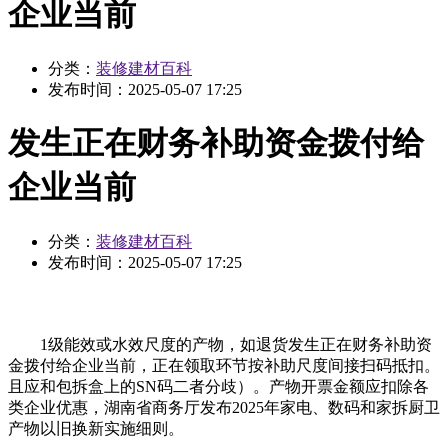
企业当前
分类：
装修建材百科
发布时间：
2025-05-07 17:25
发生正在财务补助资金拨付给
企业当前
分类：
装修建材百科
发布时间：
2025-05-07 17:25
1级能效或水效尺度的产物，如退货发生正在财务补助资
金拨付给企业当前，正在领取环节按补助尺度间接扫码抵扣。
且应和包拆盒上的SN码二者分歧）。产物开票金额应扣除各
类企业优惠，湖南省商务厅发布2025年家电、数码和家拆厨卫
产物以旧换新实施细则。