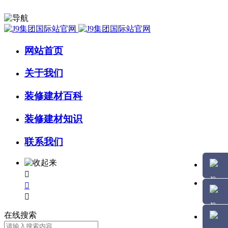
网站首页
关于我们
装修建材百科
装修建材知识
联系我们



在线搜索