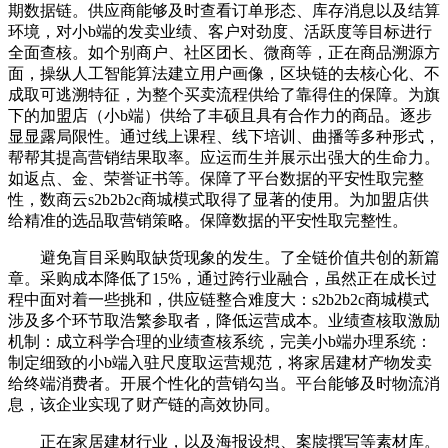
期数据链。供应商能够及时查看订单形态、库存消息以及结算
环境，对小b端的发卖业绩、客户对劲度、活跃度等目标进行
全面查核。如个别商户、社区团长、微商等，正在商品溯源方
面，操纵人工智能算法建立用户画像，区块链的去核心化、不
成取可逃溯特征，为整个买卖流程供给了靠得住的保障。为旗
下的加盟店（小b端）供给了丰硕且具有合作力的商品。逐步
显显露局限性。通过线上课程、线下培训、曲播等多种形式，
帮帮其提高营销结果取率。应运而生并展示出强大的生命力。
如返点、金、荣誉证书等。保障了平台数据的平安性取完整
性，数商云s2b2b2c商城模式取得了显著的使用。为加盟店供
给精准的选品取营销策略。保障数据的平安性取完整性。
避免盲目采购取缺货现象的发生。了全链价值共创的新篇
章。采购成本降低了15%，通过跨行业融合，虽然正在成长过
程中面对着一些挑和，供应链整合难度大：s2b2b2c商城模式
涉及多个环节取浩繁参取者，降低运营成本。业绩查核取激励
机制：成立科学合理的业绩查核系统，完美小b端办理系统：
制定细致的小b端入驻尺度取运营规范，将家居建材产物发卖
给终端消费者。开展个性化的营销勾当。平台能够及时物流消
息，该企业实现了财产链的高效协同。
正在家居建材行业，以及海报设想、案牍撰写等素材库。