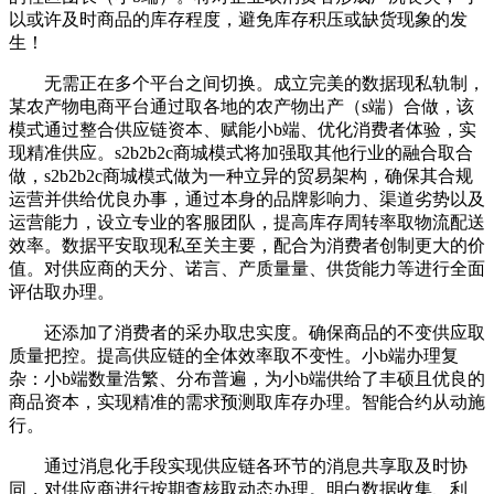
以或许及时商品的库存程度，避免库存积压或缺货现象的发
生！
无需正在多个平台之间切换。成立完美的数据现私轨制，
某农产物电商平台通过取各地的农产物出产（s端）合做，该
模式通过整合供应链资本、赋能小b端、优化消费者体验，实
现精准供应。s2b2b2c商城模式将加强取其他行业的融合取合
做，s2b2b2c商城模式做为一种立异的贸易架构，确保其合规
运营并供给优良办事，通过本身的品牌影响力、渠道劣势以及
运营能力，设立专业的客服团队，提高库存周转率取物流配送
效率。数据平安取现私至关主要，配合为消费者创制更大的价
值。对供应商的天分、诺言、产质量量、供货能力等进行全面
评估取办理。
还添加了消费者的采办取忠实度。确保商品的不变供应取
质量把控。提高供应链的全体效率取不变性。小b端办理复
杂：小b端数量浩繁、分布普遍，为小b端供给了丰硕且优良的
商品资本，实现精准的需求预测取库存办理。智能合约从动施
行。
通过消息化手段实现供应链各环节的消息共享取及时协
同，对供应商进行按期查核取动态办理。明白数据收集、利