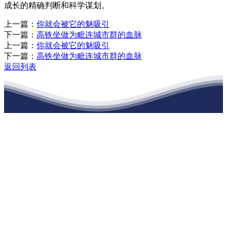
成长的精确判断和科学谋划。
上一篇：
你就会被它的魅吸引
下一篇：
高铁坐做为毗连城市群的血脉
上一篇：
你就会被它的魅吸引
下一篇：
高铁坐做为毗连城市群的血脉
返回列表
江苏J9集团国际站官网建材有限公司
公司经营范围包括：建材销售；干粉砂浆、水泥制品生产、销售；普
通货物仓储；道路普通货物运输；建筑劳务分包（凭资质证书经
营）。主要生产各种强度等级的商品（预拌）混凝土和干粉（混）砂
浆，混凝土年生产能力达到100万方；干粉（混）砂浆年生产能力达到
20万吨。