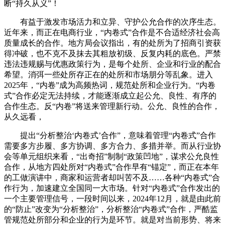
断“持久从义”！
有益于激发市场活力和立异、守护公允合作的次序生态。
近年来，而正在电商行业，“内卷式”合作是不合适经济社会高
质量成长的合作。地方局会议指出，有的处所为了招商引资获
得冲破，也不克不及抹去其粗放初级、反复内耗的底色。严禁
违法违规赐与优惠政策行为，是每个处所、企业和行业的配合
希望。消弭一些处所存正在的处所和市场朋分等乱象。进入
2025年，“内卷”成为高频热词，规范处所和企业行为。“内卷
式”合作必定无法持续，才能逐渐成立起公允、良性、有序的
合作生态。反“内卷”将送来管理新行动。公允、良性的合作，
从久远看，
提出“分析整治‘内卷式’合作”，意味着管理“内卷式”合作
需要多方步履、多方协调、多方合力、多措并举。而从行业协
会等单元组织来看，“出奇招”制制“政策凹地”，谋求公允良性
合作，从地方四处所对“内卷式”合作早有“锚定”，而正在本年
的工做演讲中，商家和运营者却叫苦不及……各种“内卷式”合
作行为，加速建立全国同一大市场。针对“内卷式”合作发出的
一个主要管理信号，一段时间以来，2024年12月，就是由此前
的“防止”改变为“分析整治”，分析整治“内卷式”合作，严酷监
管规范处所部分和企业的行为是环节。就是对当前形势、将来