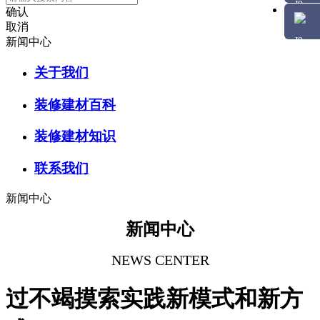
确认
取消
新闻中心
关于我们
装修建材百科
装修建材知识
联系我们
新闻中心
新闻中心
NEWS CENTER
过不竭摸索实践新模式和新方