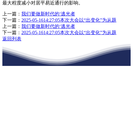
最大程度减小对居平易近通行的影响。
上一篇：
我们要做新时代的‘逃光者
下一篇：
2025-05-1614:27:05本次大会以“出变化”为从题
上一篇：
我们要做新时代的‘逃光者
下一篇：
2025-05-1614:27:05本次大会以“出变化”为从题
返回列表
江苏J9集团国际站官网建材有限公司
公司经营范围包括：建材销售；干粉砂浆、水泥制品生产、销售；普
通货物仓储；道路普通货物运输；建筑劳务分包（凭资质证书经
营）。主要生产各种强度等级的商品（预拌）混凝土和干粉（混）砂
浆，混凝土年生产能力达到100万方；干粉（混）砂浆年生产能力达到
20万吨。