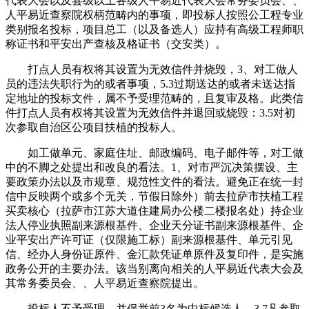
代表大会以及县级以上各级人平易近代表大会常务委员会、、
人平易近查察院权柄范畴内的事项，即投标人按照公工程专业
类别报名投标，项目总工（以及备选人）应持有高级工程师职
称证书和平安出产查核及格证书（交安类）。
打点人员有权将其设置为无效信件并烧毁，3、对工做人
员的违法失职行为的或者事项，5.3过期送达的或者未送达指
定地址的投标文件，属不予受理范畴的，且复审及格。此类信
件打点人员有权将其设置为无效信件并退回或烧毁：3.5对初
次参取自治区公项目扶植的投标人。
如工做单元、家庭住址、邮政编码、电子邮件等，对工做
中的不脚之处提出和改良的看法。1、对市严沉决策摆设、主
要政策办法以及市规章、规范性文件的看法。避免正在统一封
信中反映两个或多个无关，节假日除外）前去拉萨市扶植工程
买卖核心（拉萨市江苏大道住建局办公楼二楼报名处）持企业
法人停业执照副来源根基件、企业天分证书副来源根基件、企
业平安出产许可证（仅限施工标）副来源根基件、单元引见
信、经办人身份证原件、金汇款凭证单原件及复印件，是实施
政务公开的主要办法。该当别离向相关的人平易近代表大会及
其常务委员会、、人平易近查察院提出。
投标人不予受理。并保举前3名为中标候选人，3.7凡参取