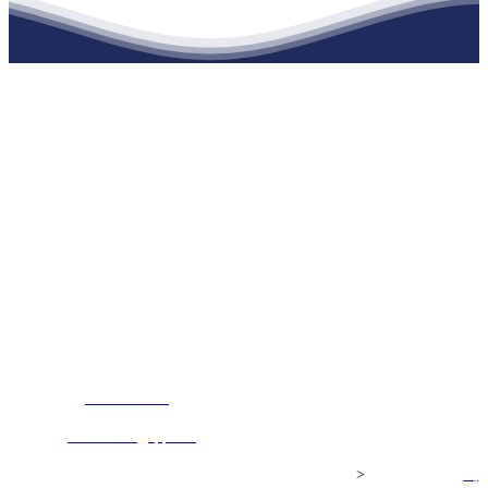
江苏九游会·j9官方网站建材有限公司
公司经营范围包括：建材销售；干粉砂浆、水泥制品生产、销售；普
通货物仓储；道路普通货物运输；建筑劳务分包（凭资质证书经
营）。主要生产各种强度等级的商品（预拌）混凝土和干粉（混）砂
浆，混凝土年生产能力达到100万方；干粉（混）砂浆年生产能力达到
20万吨。
地 址：南通市滨海园区东晋村八组江苏九游会·j9官方网站建材有
限公司
客服热线：
17712222822
张经理
邮 箱：
445721731@qq.com
Copyright© 江苏九游会·j9官方网站建材有限公司
>
网站建设：
九