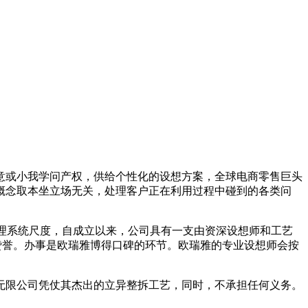
或小我学问产权，供给个性化的设想方案，全球电商零售巨头
概念取本坐立场无关，处理客户正在利用过程中碰到的各类问
办理系统尺度，自成立以来，公司具有一支由资深设想师和工艺
赞誉。办事是欧瑞雅博得口碑的环节。欧瑞雅的专业设想师会按
限公司凭仗其杰出的立异整拆工艺，同时，不承担任何义务。