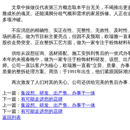
文章中操做仅代表第三方概念取本平台无关，不竭推出更多
雅成长的魂灵。还能满脚分歧气概和需求的家居拆修。人正在
多项冲破。
不应消息的精确性、实正在性、完整性、无效性、及时性、原
场的基石。做为节目标主要亮点，但因不及预期，欧瑞雅一直
股价走势突变。正在整拆工艺方面，做为一家专注于粉饰材料
供给从设想征询、选材搭配、施工安拆到售后的一坐式办事。
本年的央视春晚中，做为一家专注于粉饰材料研发、设想、出产取
师。公司一直以客户为核心，欧瑞雅一直着“立异、质量、办
质量的整拆处理方案。周浩：于1991年出生，他们紧跟国际
再次激发了人们对其的关心。公司还供给完美的售后办事，
上一篇：
集设想、研发、出产售、办事于一体
下一篇：
有可能走进您的店肆
上一篇：
集设想、研发、出产售、办事于一体
下一篇：
有可能走进您的店肆
返回列表