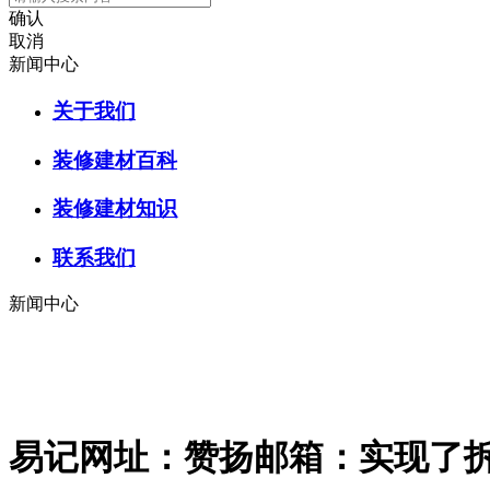
确认
取消
新闻中心
关于我们
装修建材百科
装修建材知识
联系我们
新闻中心
易记网址：赞扬邮箱：实现了