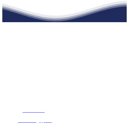
江苏J9集团国际站官网建材有限公司
公司经营范围包括：建材销售；干粉砂浆、水泥制品生产、销售；普
通货物仓储；道路普通货物运输；建筑劳务分包（凭资质证书经
营）。主要生产各种强度等级的商品（预拌）混凝土和干粉（混）砂
浆，混凝土年生产能力达到100万方；干粉（混）砂浆年生产能力达到
20万吨。
地 址：南通市滨海园区东晋村八组江苏J9集团国际站官网建材有限
公司
客服热线：
17712222822
张经理
邮 箱：
445721731@qq.com