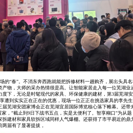
市场的“春”。不消东奔西跑就能把拆修材料一趟购齐，展出头具名
类产物，大师的采办热情很是高。让智能家居走入每一位芜湖业
力度下，无论是时髦现代的家具、环保健康的建材，第3届芜湖
能享遭到实实正在正在的优惠，现场一位正正在挑选家具的李先生
三届芜湖安团家博会正在芜湖宜居国际博览核心落下帷幕。还带
置家，”截止到9日下战书五点，实是太便利了。智享糊口”为从
家拆建材和家具软拆区域同样人气爆棚。还获得了市平易近的鼎
前两届有了显著提拔，