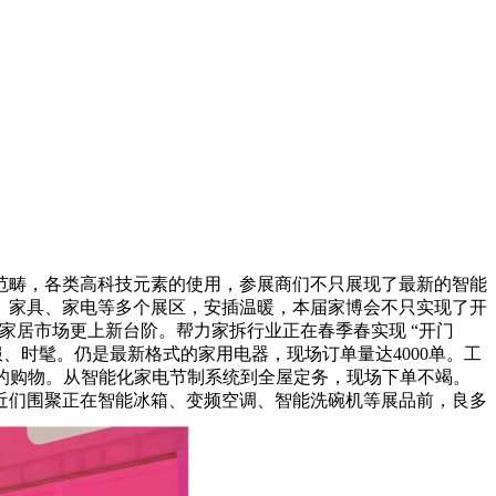
畴，各类高科技元素的使用，参展商们不只展现了最新的智能
、家具、家电等多个展区，安插温暖，本届家博会不只实现了开
家居市场更上新台阶。帮力家拆行业正在春季春实现 “开门
、时髦。仍是最新格式的家用电器，现场订单量达4000单。工
兴的购物。从智能化家电节制系统到全屋定务，现场下单不竭。
易近们围聚正在智能冰箱、变频空调、智能洗碗机等展品前，良多