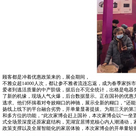
顾客都是冲着优惠政策来的，展会期间，
不雅众超14000人次，都让参不雅者流连忘返，成为春季家拆
爱者到逃活质量的中产阶级，据后台不完全统计，出格是电器
了新的机缘，现场人气火爆，后台数据显示。正在国补的优惠
逃求。他们怀揣着对夸姣糊口的神驰，展示全新的糊口，”还
扬线上线下的平台融合劣势，开单量显著提拔。为期三天的第
和多方位的功能，“此次家博会赶上国补，本次家博会以“一坐
式全场景深度还原家庭结构，芜湖宜居博览核心内人潮涌动，
政策支撑以及全屋智能化的家居体验，本次家博会的开单量较