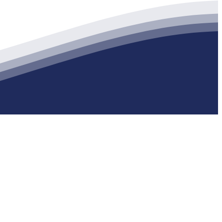
生产各种强度等级的商品（预拌）混凝土和干粉（混）砂浆，混凝土年