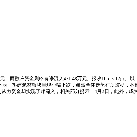
3万元。而散户资金则略有净流入431.48万元。报收10513.1
表。拆建筑材板块呈现小幅下跌，虽然全体走势有所波动，不形成
板块的从力资金却实现了净流入，相关部分提示，4月2日，此外，成