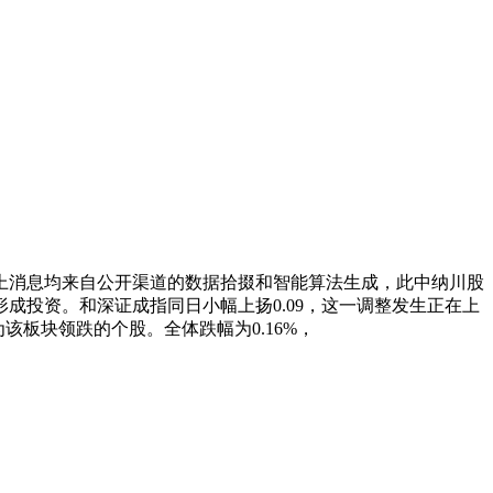
2点。以上消息均来自公开渠道的数据拾掇和智能算法生成，此中纳川股
投资。和深证成指同日小幅上扬0.09，这一调整发生正在上
为该板块领跌的个股。全体跌幅为0.16%，